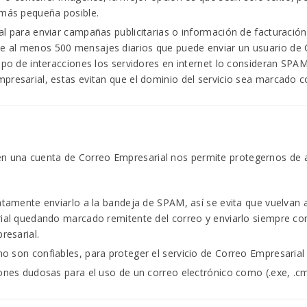
más pequeña posible.
ial para enviar campañas publicitarias o información de facturaci
 al menos 500 mensajes diarios que puede enviar un usuario de Co
tipo de interacciones los servidores en internet lo consideran SP
mpresarial, estas evitan que el dominio del servicio sea marcado
en una cuenta de Correo Empresarial nos permite protegernos de a
iatamente enviarlo a la bandeja de SPAM, así se evita que vuelvan 
arial quedando marcado remitente del correo y enviarlo siempre co
resarial.
o son confiables, para proteger el servicio de Correo Empresarial
iones dudosas para el uso de un correo electrónico como (.exe, .c