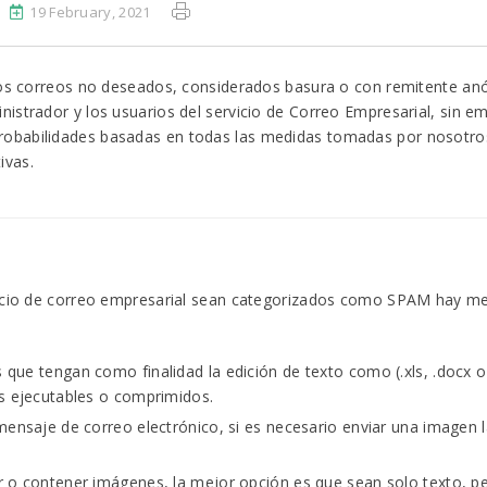
19 February, 2021
 los correos no deseados, considerados basura o con remitente an
istrador y los usuarios del servicio de Correo Empresarial, sin e
obabilidades basadas en todas las medidas tomadas por nosotros 
ivas.
rvicio de correo empresarial sean categorizados como SPAM hay 
que tengan como finalidad la edición de texto como (.xls, .docx o 
os ejecutables o comprimidos.
 mensaje de correo electrónico, si es necesario enviar una imagen
r o contener imágenes, la mejor opción es que sean solo texto, p